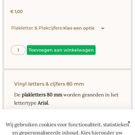
€
1,00
Plakletter & Plakcijfers:
Alternative:
Toevoegen aan winkelwagen
Vinyl letters & cijfers 80 mm
De
plakletters 80 mm
worden gesneden in het
lettertype
Arial
.
Deze hoogte is ideaal voor belettering op
ramen, deuren, kleine reclame- of
×
Wij gebruiken cookies voor functionaliteit, statistieken
winkelborden, panelen of informatieve
en gepersonaliseerde inhoud. Kies hieronder uw