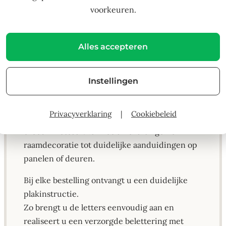
aanduidingen.
voorkeuren.
Het font is goed leesbaar op korte tot
middellange afstand en houdt een nette,
rustige uitstraling.
Alles accepteren
Het vinyl is stevig, UV-bestendig en duurzaam;
geschikt voor binnen en buiten.
Instellingen
U kiest zelf de tekst, kleur en het aantal — er
zijn geen vaste sets.
Privacyverklaring
|
Cookiebeleid
Door de neutrale stijl van Arial zijn deze letters
breed inzetbaar: van reclame-uitingen en
raamdecoratie tot duidelijke aanduidingen op
panelen of deuren.
Bij elke bestelling ontvangt u een duidelijke
plakinstructie.
Zo brengt u de letters eenvoudig aan en
realiseert u een verzorgde belettering met