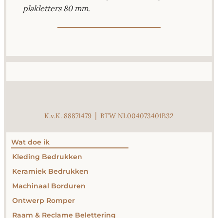
plakletters 80 mm
.
K.v.K. 88871479 │ BTW NL004073401B32
Wat doe ik
Kleding Bedrukken
Keramiek Bedrukken
Machinaal Borduren
Ontwerp Romper
Raam & Reclame Belettering