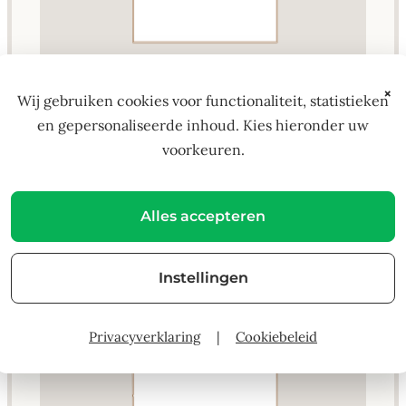
×
Wij gebruiken cookies voor functionaliteit, statistieken
Rug logo groot
en gepersonaliseerde inhoud. Kies hieronder uw
voorkeuren.
Bedrukking tot ca. 250x250 mm
€ 11.95
Alles accepteren
Instellingen
Privacyverklaring
|
Cookiebeleid