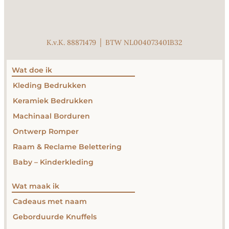
K.v.K. 88871479 │ BTW NL004073401B32
Wat doe ik
Kleding Bedrukken
Keramiek Bedrukken
Machinaal Borduren
Ontwerp Romper
Raam & Reclame Belettering
Baby – Kinderkleding
Wat maak ik
Cadeaus met naam
Geborduurde Knuffels