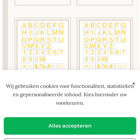
Vinyl letters & Cijfers
Vinyl letters & Cijfers
×
Wij gebruiken cookies voor functionaliteit, statistieken
Geel 20 mm
Geel 100 mm
en gepersonaliseerde inhoud. Kies hieronder uw
€
0,50
€
1,50
voorkeuren.
Alles accepteren