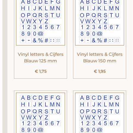
Vinyl letters & Cijfers
Vinyl letters & Cijfers
Blauw 125 mm
Blauw 150 mm
€
1,75
€
1,95