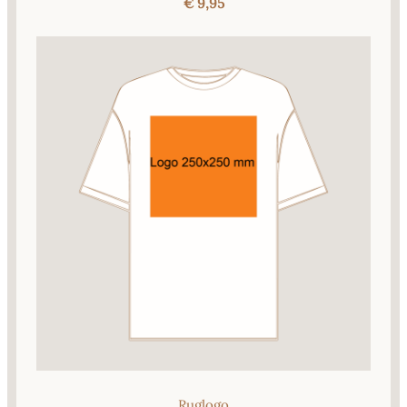
€ 9,95
Ruglogo