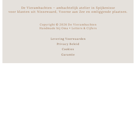
De Vierambachten – ambachtelijk atelier in Spijkenisse
voor klanten uit Nissewaard, Voorne aan Zee en omliggende plaatsen.
Copyright ©
2026
De Vierambachten
Handmade bij Oma
•
Letters & Cijfers
Levering Voorwaarden
Privacy Beleid
Cookies
Garantie