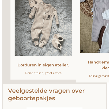
Handgema
Borduren in eigen atelier.
kle
Kleine steken, groot effect.
Lokaal gemaakt
Veelgestelde vragen over
geboortepakjes