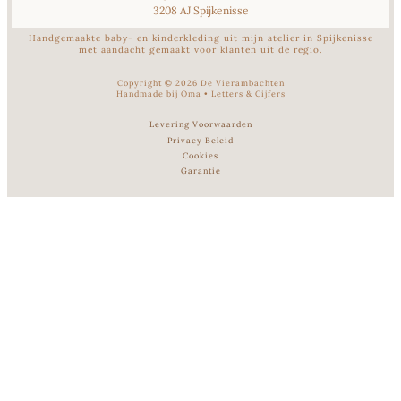
3208 AJ Spijkenisse
Handgemaakte baby- en kinderkleding uit mijn atelier in Spijkenisse
met aandacht gemaakt voor klanten uit de regio.
Copyright ©
2026
De Vierambachten
Handmade bij Oma
•
Letters & Cijfers
Levering Voorwaarden
Privacy Beleid
Cookies
Garantie