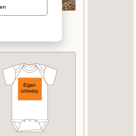
gen
Cute Autum Owl
€
14,95