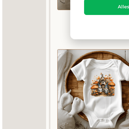
Alle
Cool Moms Have Tattoo
€
14,95