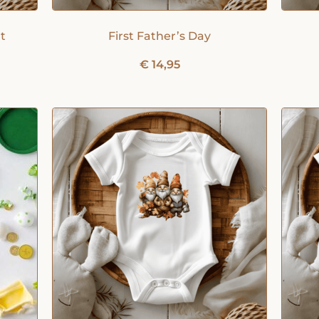
t
First Father’s Day
€
14,95