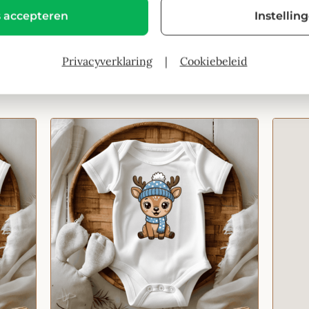
s accepteren
Instellin
Cozy Bunny with Pink Hat
Privacyverklaring
|
Cookiebeleid
€
14,95