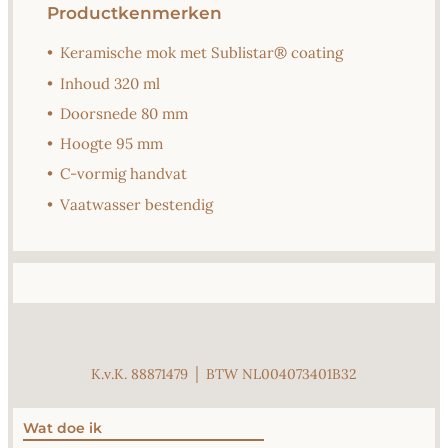
Productkenmerken
•
Keramische mok met Sublistar® coating
•
Inhoud 320 ml
•
Doorsnede 80 mm
•
Hoogte 95 mm
•
C-vormig handvat
•
Vaatwasser bestendig
K.v.K. 88871479 │ BTW NL004073401B32
Wat doe ik