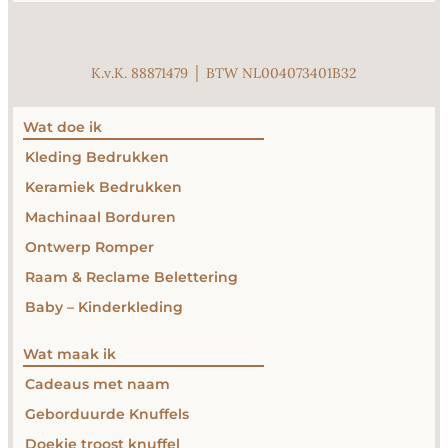
K.v.K. 88871479 │ BTW NL004073401B32
Wat doe ik
Kleding Bedrukken
Keramiek Bedrukken
Machinaal Borduren
Ontwerp Romper
Raam & Reclame Belettering
Baby – Kinderkleding
Wat maak ik
Cadeaus met naam
Geborduurde Knuffels
Doekie troost knuffel