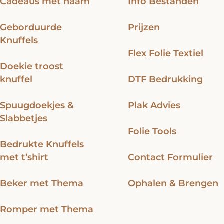
Cadeaus met naam
Info Bestanden
Geborduurde
Prijzen
Knuffels
Flex Folie Textiel
Doekie troost
knuffel
DTF Bedrukking
Spuugdoekjes &
Plak Advies
Slabbetjes
Folie Tools
Bedrukte Knuffels
met t’shirt
Contact Formulier
Beker met Thema
Ophalen & Brengen
Romper met Thema