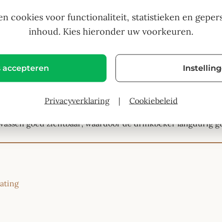
Legend
en cookies voor functionaliteit, statistieken en geper
 ” uitgevoerd in keramiek en voorzien van een illustratie di
inhoud. Kies hieronder uw voorkeuren.
n herkenbaar vaderdag-karakter.
en zoals koffie, thee of chocolademelk en ligt prettig in de
s accepteren
Instellin
t gangbare formaat is de drinkbeker comfortabel in gebruik 
Privacyverklaring
|
Cookiebeleid
vige keramische uitvoering is deze beker praktisch inzetbaa
afwassen goed zichtbaar, waardoor de drinkbeker langdurig 
ating