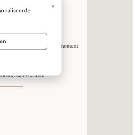
×
sonaliseerde
e aansluit bij het thema.
 hand.
gen
tijdens een dagelijks koffiemoment
r in huis of op het werk.
gebruikt kan worden.