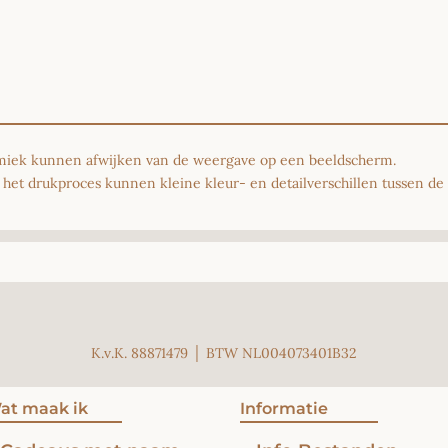
ramiek kunnen afwijken van de weergave op een beeldscherm.
het drukproces kunnen kleine kleur- en detailverschillen tussen de d
K.v.K. 88871479 │ BTW NL004073401B32
at maak ik
Informatie