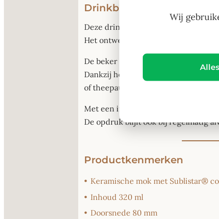
Drinkbeker vaderdag the 
Wij gebruik
Deze drinkbeker “vaderdag the Legend
Het ontwerp geeft de drinkbeker ee
De beker is geschikt voor warme drank
Alle
Dankzij het C-vormige handvat en he
of theepauze.
Met een inhoud van 320 ml en een ste
De opdruk blijft ook bij regelmatig 
Productkenmerken
•
Keramische mok met Sublistar® co
•
Inhoud 320 ml
•
Doorsnede 80 mm