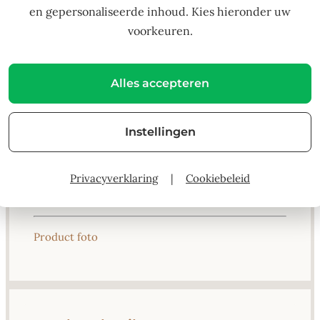
en gepersonaliseerde inhoud. Kies hieronder uw
Dat maakt elk kledingstuk nét even anders en dus
voorkeuren.
uniek.
De Safari Sunrise zomer-set is ideaal voor actieve
Alles accepteren
kindjes die graag buiten spelen, ontdekken en
stralen. Praktisch, stijlvol én met een persoonlijke
tintje.
Instellingen
Op zoek naar iets origineels, met liefde gemaakt
én lokaal geproduceerd? Dan is deze zomer set
Privacyverklaring
|
Cookiebeleid
een zonnige aanwinst!
Product foto