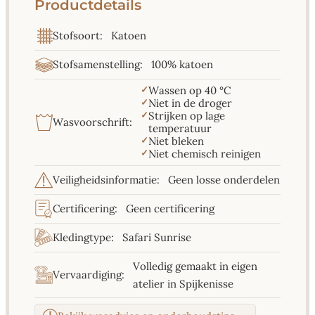
Productdetails
Katoen
Stofsoort:
100% katoen
Stofsamenstelling:
✓
Wassen op 40 °C
✓
Niet in de droger
✓
Strijken op lage
Wasvoorschrift:
temperatuur
✓
Niet bleken
✓
Niet chemisch reinigen
Geen losse onderdelen
Veiligheidsinformatie:
Geen certificering
Certificering:
Safari Sunrise
Kledingtype:
Volledig gemaakt in eigen
Vervaardiging:
atelier in Spijkenisse