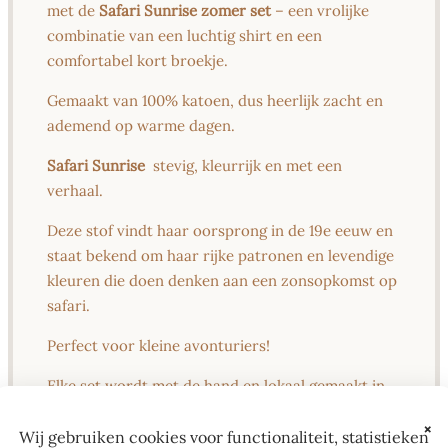
met de
Safari Sunrise zomer set
– een vrolijke
combinatie van een luchtig shirt en een
comfortabel kort broekje.
Gemaakt van 100% katoen, dus heerlijk zacht en
ademend op warme dagen.
Safari Sunrise
stevig, kleurrijk en met een
verhaal.
Deze stof vindt haar oorsprong in de 19e eeuw en
staat bekend om haar rijke patronen en levendige
kleuren die doen denken aan een zonsopkomst op
safari.
Perfect voor kleine avonturiers!
Elke set wordt met de hand en lokaal gemaakt in
Spijkenisse. Geen massaproductie dus, maar met
×
zorg en aandacht samengesteld.
Wij gebruiken cookies voor functionaliteit, statistieken