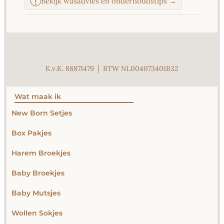
Bekijk wasadvies en onderhoudstips →
K.v.K. 88871479 │ BTW NL004073401B32
Wat maak ik
New Born Setjes
Box Pakjes
Harem Broekjes
Baby Broekjes
Baby Mutsjes
Wollen Sokjes