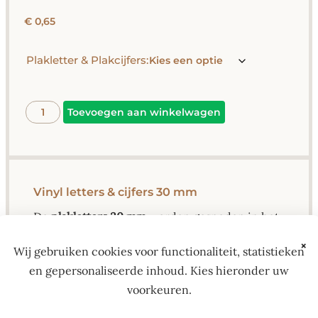
€
0,65
Plakletter & Plakcijfers:
Alternative:
Toevoegen aan winkelwagen
Vinyl letters & cijfers 30 mm
De
plakletters 30 mm
worden gesneden in het
lettertype
Arial
.
×
Wij gebruiken cookies voor functionaliteit, statistieken
Dit heldere en goed leesbare font heeft een
en gepersonaliseerde inhoud. Kies hieronder uw
strakke uitstraling en werkt prettig voor
voorkeuren.
etiketten, kleine borden en
naamaanduidingen.