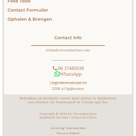
Folie Tools
Contact Formulier
Ophalen & Brengen
Contact Info
Info@devierambachten.com
06 27485038
WhatsApp
J.Ingenhovenstraat 30
3208 AJ Spijkenisse
Bedrukken en borduren vanuit mijn atelier in Spijkenisse
voor klanten uit Nissewaard en Voorne aan Zee.
Copyright ©
2026
De Vierambachten
Handmade bij Oma
•
Letters & Cijfers
Levering Voorwaarden
Privacy Beleid