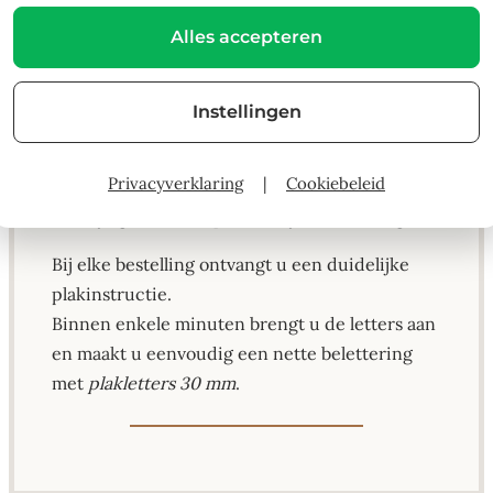
Het vinyl is stevig, UV-bestendig en blijft netjes
Alles accepteren
in gebruik, zowel binnen als buiten.
U stelt zelf de tekst, kleur en aantallen samen.
Instellingen
Er zijn geen vaste setjes.
Dankzij het neutrale Arial-font passen deze
Privacyverklaring
|
Cookiebeleid
letters bij uiteenlopende toepassingen, van
zakelijk gebruik tot persoonlijke markering.
Bij elke bestelling ontvangt u een duidelijke
plakinstructie.
Binnen enkele minuten brengt u de letters aan
en maakt u eenvoudig een nette belettering
met
plakletters 30 mm
.