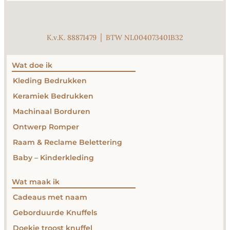
K.v.K. 88871479 │ BTW NL004073401B32
Wat doe ik
Kleding Bedrukken
Keramiek Bedrukken
Machinaal Borduren
Ontwerp Romper
Raam & Reclame Belettering
Baby – Kinderkleding
Wat maak ik
Cadeaus met naam
Geborduurde Knuffels
Doekie troost knuffel