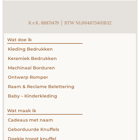
K.v.K. 88871479 │ BTW NL004073401B32
Wat doe ik
Kleding Bedrukken
Keramiek Bedrukken
Machinaal Borduren
Ontwerp Romper
Raam & Reclame Belettering
Baby – Kinderkleding
Wat maak ik
Cadeaus met naam
Geborduurde Knuffels
Doekie troost knuffel