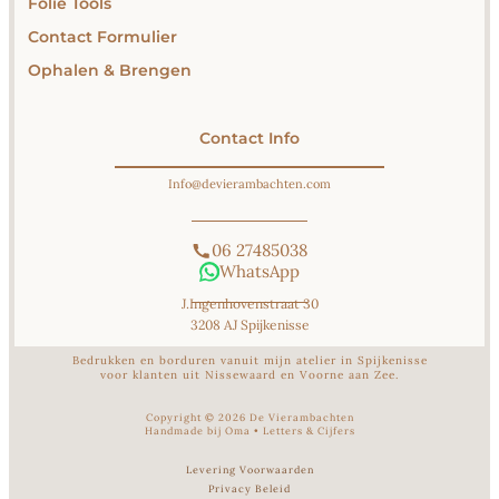
Folie Tools
Contact Formulier
Ophalen & Brengen
Contact Info
Info@devierambachten.com
06 27485038
WhatsApp
J.Ingenhovenstraat 30
3208 AJ Spijkenisse
Bedrukken en borduren vanuit mijn atelier in Spijkenisse
voor klanten uit Nissewaard en Voorne aan Zee.
Copyright ©
2026
De Vierambachten
Handmade bij Oma
•
Letters & Cijfers
Levering Voorwaarden
Privacy Beleid