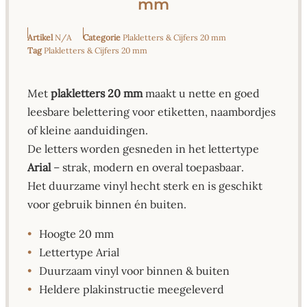
mm
Artikel
N/A
Categorie
Plakletters & Cijfers 20 mm
Tag
Plakletters & Cijfers 20 mm
Met
plakletters 20 mm
maakt u nette en goed
leesbare belettering voor etiketten, naambordjes
of kleine aanduidingen.
De letters worden gesneden in het lettertype
Arial
– strak, modern en overal toepasbaar.
Het duurzame vinyl hecht sterk en is geschikt
voor gebruik binnen én buiten.
•
Hoogte 20 mm
•
Lettertype Arial
•
Duurzaam vinyl voor binnen & buiten
•
Heldere plakinstructie meegeleverd