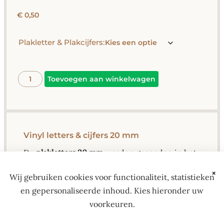
€
0,50
Plakletter & Plakcijfers:
Alternative:
Toevoegen aan winkelwagen
Vinyl letters & cijfers 20 mm
De
plakletters 20 mm
worden gesneden in het
lettertype
Arial
.
×
Wij gebruiken cookies voor functionaliteit, statistieken
Dit heldere en goed leesbare font heeft een
en gepersonaliseerde inhoud. Kies hieronder uw
strakke uitstraling en werkt prettig voor
voorkeuren.
etiketten, kleine borden en
naamaanduidingen.