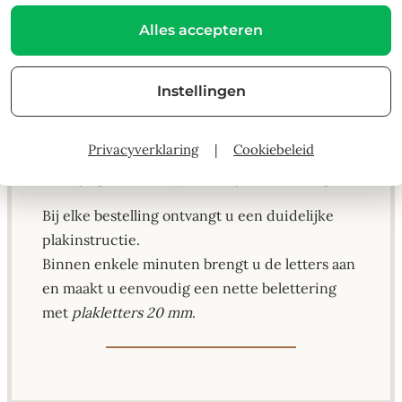
Het vinyl is stevig, UV-bestendig en blijft netjes
Alles accepteren
in gebruik, zowel binnen als buiten.
U stelt zelf de tekst, kleur en aantallen samen.
Instellingen
Er zijn geen vaste setjes.
Dankzij het neutrale Arial-font passen deze
Privacyverklaring
|
Cookiebeleid
letters bij uiteenlopende toepassingen, van
zakelijk gebruik tot persoonlijke markering.
Bij elke bestelling ontvangt u een duidelijke
plakinstructie.
Binnen enkele minuten brengt u de letters aan
en maakt u eenvoudig een nette belettering
met
plakletters 20 mm
.