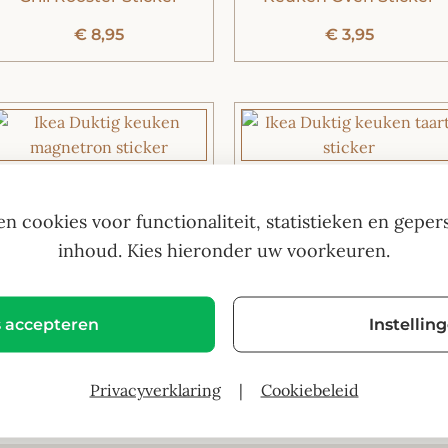
€
8,95
€
3,95
Magnetron Sticker
Taart Sticker
en cookies voor functionaliteit, statistieken en geper
€
3,95
€
4,95
inhoud. Kies hieronder uw voorkeuren.
s accepteren
Instellin
Privacyverklaring
|
Cookiebeleid