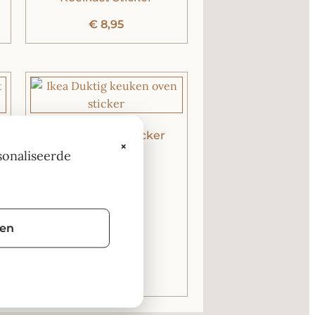
€
8,95
Wasmachine Sticker
×
sonaliseerde
€
4,95
gen