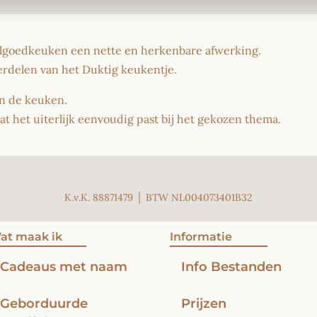
elgoedkeuken een nette en herkenbare afwerking.
erdelen van het Duktig keukentje.
an de keuken.
odat het uiterlijk eenvoudig past bij het gekozen thema.
K.v.K. 88871479 │ BTW NL004073401B32
at maak ik
Informatie
Cadeaus met naam
Info Bestanden
Geborduurde
Prijzen